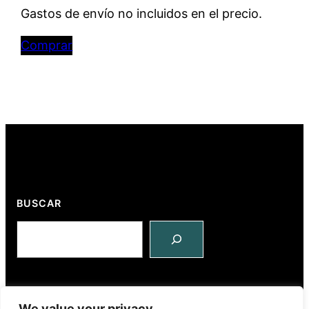
Gastos de envío no incluidos en el precio.
Comprar
BUSCAR
Ins
Search
We value your privacy